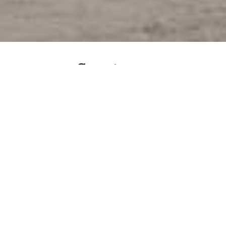
flooring
and wall coverings
EFFECTS
ROOMS
COLORS
Effects