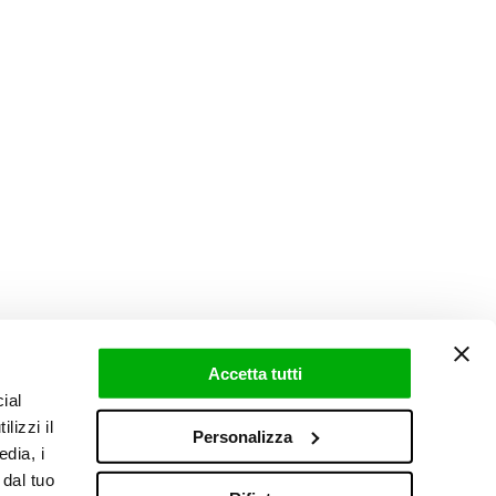
Accetta tutti
ial
lizzi il
Personalizza
edia, i
 dal tuo