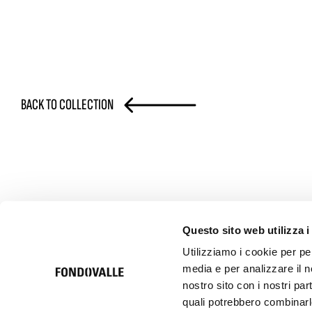
BACK TO COLLECTION
Questo sito web utilizza i
Utilizziamo i cookie per pe
media e per analizzare il no
© 2026 Ceramica Fondovalle S.p.A. SB | Italcer Group
Società soggetta alla direzione e coordinamento di Italcer S.p.A.
nostro sito con i nostri par
P.iva 00183500362
quali potrebbero combinarle