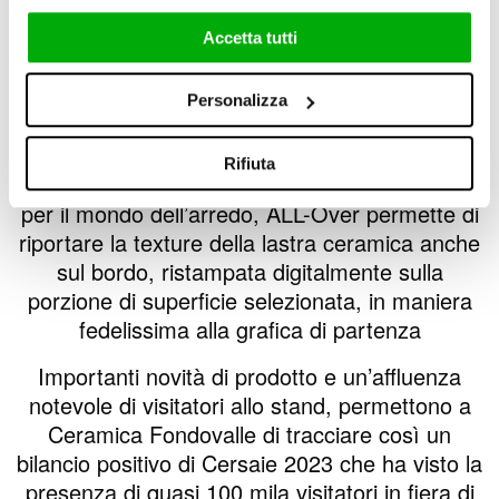
di
Shape
, la linea di complementi d’arredo
firmata Ceramica Fondovalle studiata per
Accetta tutti
personalizzare ogni ambiente con soluzioni
coordinate ai rivestimenti, che da oggi si può
Personalizza
avvalere della tecnologia
ALL-OVER
concessa
in esclusiva a Fondovalle e oggetto di
Rifiuta
domanda di brevetto. Pensata appositamente
per il mondo dell’arredo, ALL-Over permette di
riportare la texture della lastra ceramica anche
sul bordo, ristampata digitalmente sulla
porzione di superficie selezionata, in maniera
fedelissima alla grafica di partenza
Importanti novità di prodotto e un’affluenza
notevole di visitatori allo stand, permettono a
Ceramica Fondovalle di tracciare così un
bilancio positivo di Cersaie 2023 che ha visto la
presenza di quasi 100 mila visitatori in fiera di