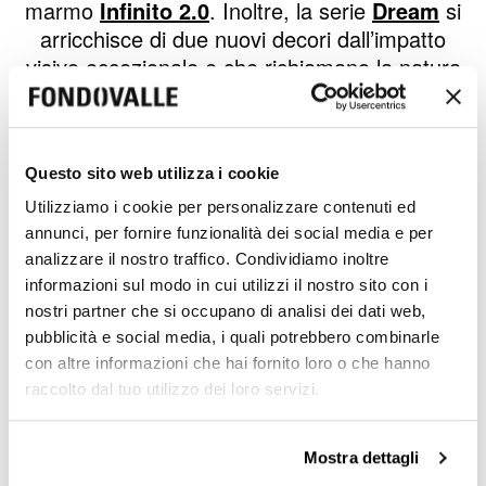
marmo
Infinito 2.0
. Inoltre, la serie
Dream
si
arricchisce di due nuovi decori dall’impatto
visivo eccezionale e che richiamano la natura
mentre
2.OUT
completa l’offerta dedicata
all’outdoor grazie a nuovi formati e articoli. A
completare l’aggiornamento della proposta di
Fondovalle, troviamo anche le 4 nuove tonalità
Questo sito web utilizza i cookie
effetto marmo della serie Infinito 2.0 e le
Utilizziamo i cookie per personalizzare contenuti ed
innovative 9 colorazioni della collezione effetto
annunci, per fornire funzionalità dei social media e per
pietra Stone Lab, che arricchiscono
analizzare il nostro traffico. Condividiamo inoltre
informazioni sul modo in cui utilizzi il nostro sito con i
il
progetto
MyTop
dedicato all’utilizzo di lastre
nostri partner che si occupano di analisi dei dati web,
in grande formato 163×324 cm, con spessore
pubblicità e social media, i quali potrebbero combinarle
12 e 20 mm.
con altre informazioni che hai fornito loro o che hanno
Guarda il video
raccolto dal tuo utilizzo dei loro servizi.
Nuovi arredi per soluzioni innovative e di
Mostra dettagli
design arrivano dall’aggiornamento di
gamma