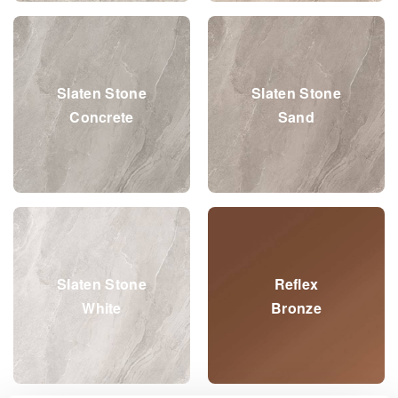
Slaten Stone
Slaten Stone
Concrete
Sand
Slaten Stone
Reflex
White
Bronze