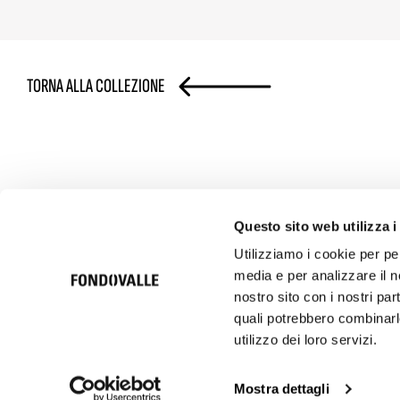
TORNA ALLA COLLEZIONE
Questo sito web utilizza i
Utilizziamo i cookie per pe
media e per analizzare il no
nostro sito con i nostri par
© 2026 Ceramica Fondovalle S.p.A. SB | Italcer Group
Società soggetta alla direzione e coordinamento di Italcer S.p.A.
quali potrebbero combinarle
P.iva 00183500362
utilizzo dei loro servizi.
Codice etico
Privacy Policy
Cookie Policy
Privacy Clienti e
Mostra dettagli