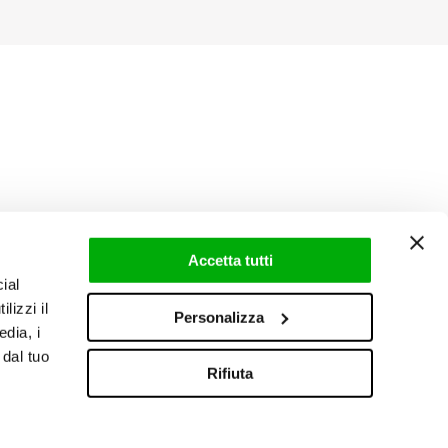
Accetta tutti
ial
lizzi il
Personalizza
edia, i
 dal tuo
Rifiuta
Area riservata
|
Newsletter