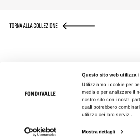
TORNA ALLA COLLEZIONE
Questo sito web utilizza i
Utilizziamo i cookie per pe
media e per analizzare il no
nostro sito con i nostri par
© 2026 Ceramica Fondovalle S.p.A. SB | Italcer Group
Società soggetta alla direzione e coordinamento di Italcer S.p.A.
quali potrebbero combinarle
P.iva 00183500362
utilizzo dei loro servizi.
Codice etico
Privacy Policy
Cookie Policy
Privacy Clienti e
Mostra dettagli