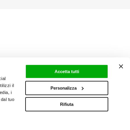
Accetta tutti
ial
lizzi il
Personalizza
edia, i
 dal tuo
Rifiuta
Area riservata
|
Newsletter