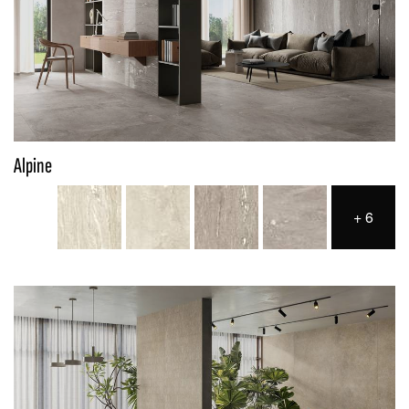
Alpine
+
6