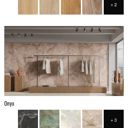
+
2
Onyx
+
3