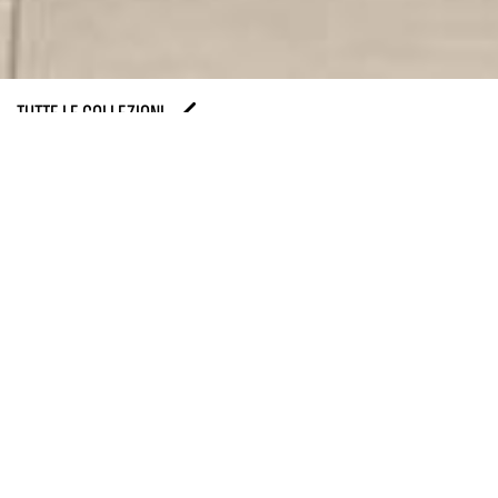
TUTTE LE COLLEZIONI
Uno scenario onirico ci proietta nel mezzo di
campagne francesi, circondati da elementi naturali i
cui ritmi vengono scanditi dallo scorrere lento delle
stagioni. La terrosità dell’argilla si mescola alla
vitalità di piante e fiori in suggestioni cromatiche da
trasferire su nuove superfici ceramiche effetto
cemento. Texture morbide e avvolgenti restituiscono
paesaggi domestici di cui sentirsi intimamente
abitatori.
CATALOGO