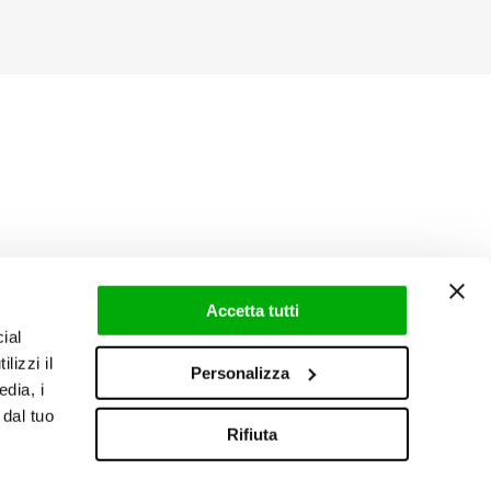
Accetta tutti
ial
lizzi il
Personalizza
edia, i
 dal tuo
Rifiuta