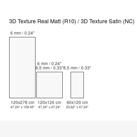
3D Texture Real Matt (R10) / 3D Texture Satin (NC)
6 mm / 0.24"
6 mm / 0.24"
8,5 mm / 0.33"
8,5 mm / 0.33"
120x278 cm
120x120 cm
60x120 cm
47.24" x 109.45"
47.24" x 47.24"
23.62" x 47.24"