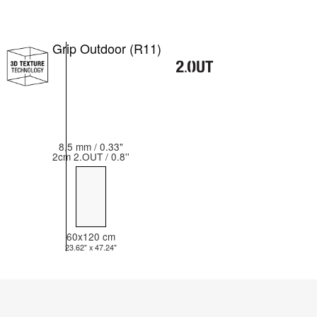
Grip Outdoor (R11)
8,5 mm / 0.33"
2cm 2.OUT / 0.8''
60x120 cm
23.62" x 47.24"