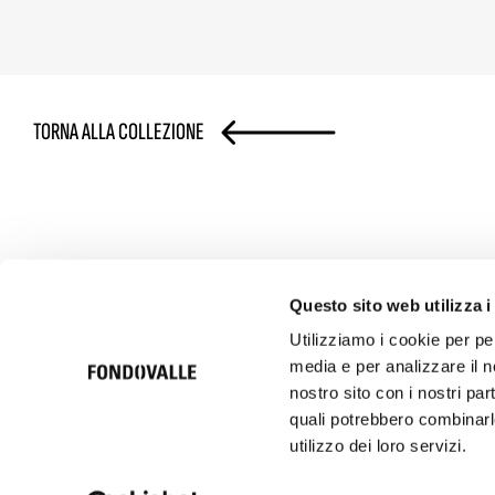
TORNA ALLA COLLEZIONE
Questo sito web utilizza i
Utilizziamo i cookie per pe
media e per analizzare il no
nostro sito con i nostri par
© 2026 Ceramica Fondovalle S.p.A. SB | Italcer Group
Società soggetta alla direzione e coordinamento di Italcer S.p.A.
quali potrebbero combinarle
P.iva 00183500362
utilizzo dei loro servizi.
Codice etico
Privacy Policy
Cookie Policy
Privacy Clienti e