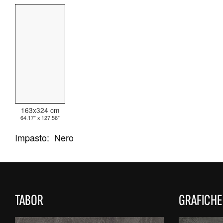
TUTTE LE COLLEZIONI
RICERCA AVANZATA
163x324 cm
64.17" x 127.56"
Impasto:
Nero
TABOR
GRAFICHE