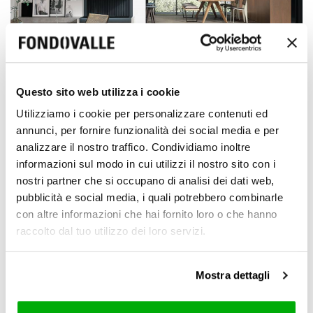
Questo sito web utilizza i cookie
Utilizziamo i cookie per personalizzare contenuti ed
Natural (R10)
annunci, per fornire funzionalità dei social media e per
analizzare il nostro traffico. Condividiamo inoltre
6 mm / 0.24"
informazioni sul modo in cui utilizzi il nostro sito con i
nostri partner che si occupano di analisi dei dati web,
pubblicità e social media, i quali potrebbero combinarle
con altre informazioni che hai fornito loro o che hanno
6 mm / 0.24"
8,5 mm / 0.33"
raccolto dal tuo utilizzo dei loro servizi.
8,5 mm / 0.33"
Mostra dettagli
120x278 cm
120x120 cm
80x80 cm
60x120 cm