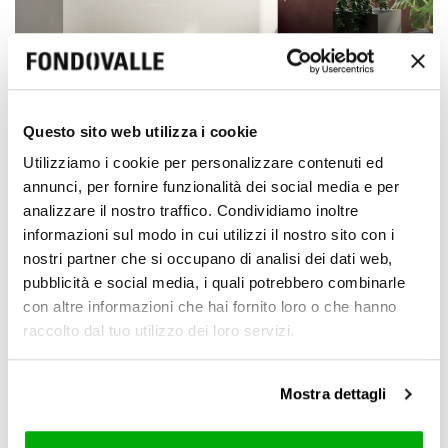
Questo sito web utilizza i cookie
Utilizziamo i cookie per personalizzare contenuti ed
Natural (R10)
annunci, per fornire funzionalità dei social media e per
analizzare il nostro traffico. Condividiamo inoltre
6 mm / 0.24"
informazioni sul modo in cui utilizzi il nostro sito con i
nostri partner che si occupano di analisi dei dati web,
pubblicità e social media, i quali potrebbero combinarle
con altre informazioni che hai fornito loro o che hanno
6 mm / 0.24"
8,5 mm / 0.33"
raccolto dal tuo utilizzo dei loro servizi.
8,5 mm / 0.33"
Mostra dettagli
120x278 cm
120x120 cm
80x80 cm
60x120 cm