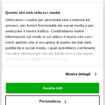
Questo sito web utilizza i cookie
Utilizziamo i cookie per personalizzare contenuti ed
annunci, per fornire funzionalità dei social media e per
analizzare il nostro traffico. Condividiamo inoltre
informazioni sul modo in cui utilizzi il nostro sito con i
Natural (NC)
nostri partner che si occupano di analisi dei dati web,
pubblicità e social media, i quali potrebbero combinarle
6 mm / 0.24"
con altre informazioni che hai fornito loro o che hanno
raccolto dal tuo utilizzo dei loro servizi.
Mostra dettagli
6 mm / 0.24"
6 mm / 0.24"
Accetta tutti
6 mm / 0.24"
Personalizza
120x278 cm
120x120 cm
60x120 cm
5x30 cm