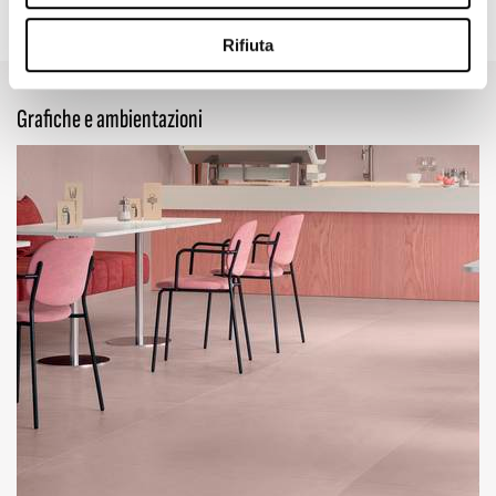
47.24" x 109.45"
47.24" x 47.24"
23.62" x 47.24"
1.97" x 11.81"
Rifiuta
Grafiche e ambientazioni