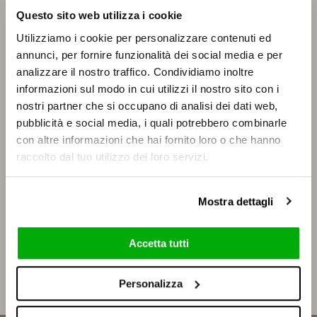
Questo sito web utilizza i cookie
Utilizziamo i cookie per personalizzare contenuti ed
annunci, per fornire funzionalità dei social media e per
Unique materials
analizzare il nostro traffico. Condividiamo inoltre
for coordinated
informazioni sul modo in cui utilizzi il nostro sito con i
nostri partner che si occupano di analisi dei dati web,
designs
pubblicità e social media, i quali potrebbero combinarle
con altre informazioni che hai fornito loro o che hanno
raccolto dal tuo utilizzo dei loro servizi.
Le potenzialità tecniche ed estetiche del gres
porcellanato vengono applicate al mondo dell’interior
design, attraverso un’ampia gamma di lastre tra cui
Mostra dettagli
scegliere, secondo una visione di stile dal design
rigoroso ed essenziale che esalta la bellezza della
Accetta tutti
materia d’ispirazione declinandola su diverse tipologie di
arredo bagno e un’ampia gamma di tavoli per indoor e
Personalizza
outdoor.