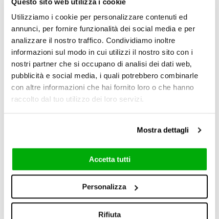
Questo sito web utilizza i cookie
Gracias a Federico Tusini, director comercial y
de marketing, la empresa fue protagonista del
Utilizziamo i cookie per personalizzare contenuti ed
programa con una historia que abordó muchos
annunci, per fornire funzionalità dei social media e per
aspectos del «mundo» Fondovalle.
analizzare il nostro traffico. Condividiamo inoltre
informazioni sul modo in cui utilizzi il nostro sito con i
Ver el vídeo
nostri partner che si occupano di analisi dei dati web,
pubblicità e social media, i quali potrebbero combinarle
Desde el nacimiento de la empresa hasta los
con altre informazioni che hai fornito loro o che hanno
avances tecnológicos que han caracterizado a
raccolto dal tuo utilizzo dei loro servizi.
la compañía, la entrevista ha puesto de relieve
una descripción de la empresa no solo desde
Mostra dettagli
el punto de vista de las soluciones y los
proyectos, sino sobre todo desde el punto de
vista de los valores.
Accetta tutti
«Gracias a un equipo joven, creativo y con la
Personalizza
mirada siempre puesta en el futuro, contamos
con un patrimonio humano que representa la
Rifiuta
fuerza de la empresa», afirma Federico Tusini.