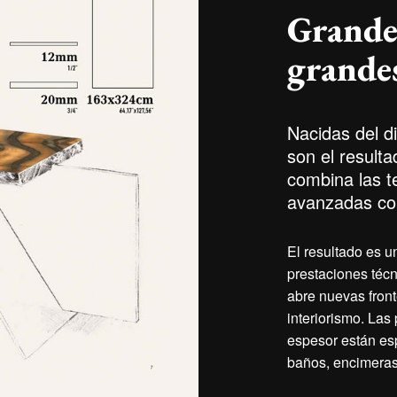
Grande
grandes
Nacidas del d
son el result
combina las t
avanzadas con
El resultado es u
prestaciones técn
abre nuevas front
interiorismo. Las
espesor están es
baños, encimera