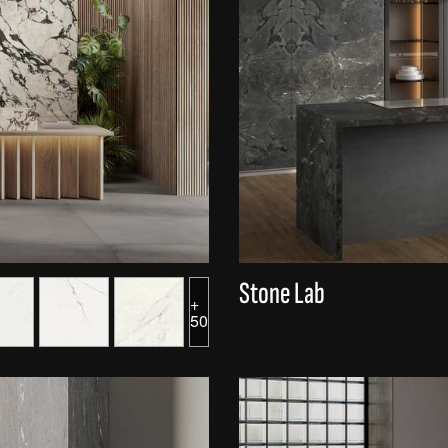
Stone Lab
+
50