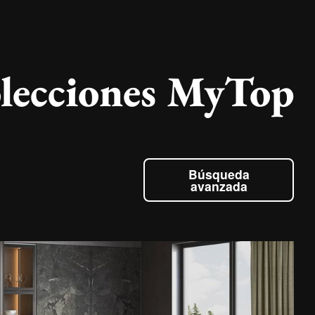
olecciones MyTop
Búsqueda
avanzada