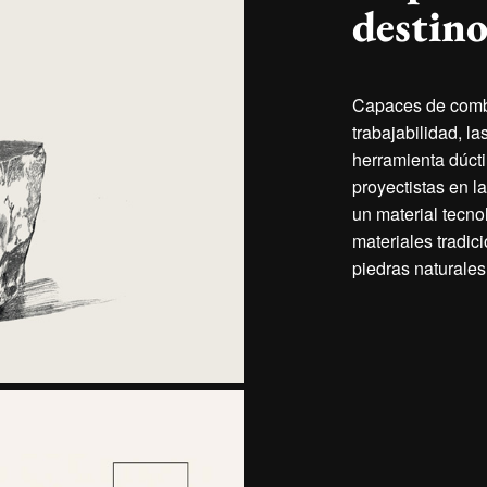
destino
Capaces de combin
trabajabilidad, l
herramienta dúcti
proyectistas en l
un material tecnol
materiales tradic
piedras naturales