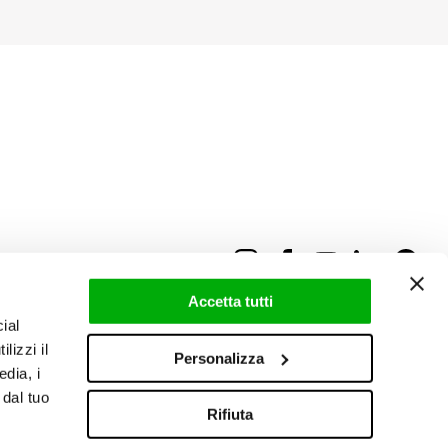
Accetta tutti
ial
lizzi il
Personalizza
edia, i
 dal tuo
Rifiuta
Área reservada
|
Boletín informativo