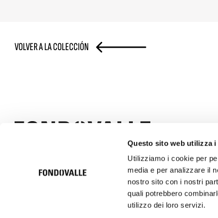
VOLVER A LA COLECCIÓN
Questo sito web utilizza i
Utilizziamo i cookie per pe
© 2026 Ceramica Fondovalle S.p.A. SB | Italcer Group
media e per analizzare il no
Società soggetta alla direzione e coordinamento di Italcer S.p.A.
P.iva 00183500362
nostro sito con i nostri par
quali potrebbero combinarle
utilizzo dei loro servizi.
Código ético
Política de privacidad
Privacid
TITLE NOT SET