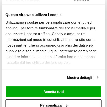
Questo sito web utilizza i cookie
Utilizziamo i cookie per personalizzare contenuti ed
annunci, per fornire funzionalità dei social media e per
analizzare il nostro traffico. Condividiamo inoltre
informazioni sul modo in cui utilizzi il nostro sito con i
Polished
nostri partner che si occupano di analisi dei dati web,
6 mm / 0.24"
pubblicità e social media, i quali potrebbero combinarle
con altre informazioni che hai fornito loro o che hanno
raccolto dal tuo utilizzo dei loro servizi.
Mostra dettagli
Accetta tutti
120x278 cm
Personalizza