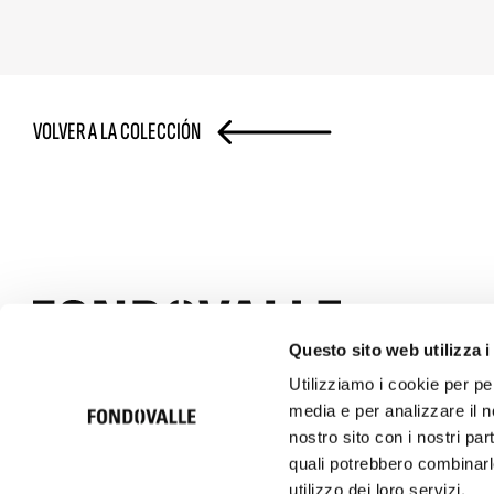
VOLVER A LA COLECCIÓN
Questo sito web utilizza i
Utilizziamo i cookie per pe
© 2026 Ceramica Fondovalle S.p.A. SB | Italcer Group
media e per analizzare il no
Società soggetta alla direzione e coordinamento di Italcer S.p.A.
P.iva 00183500362
nostro sito con i nostri par
quali potrebbero combinarle
utilizzo dei loro servizi.