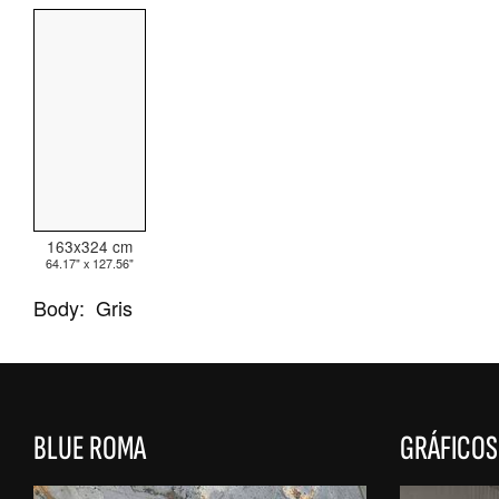
TODAS LAS COLECCIONES
BÚSQUEDA AVANZADA
163x324 cm
64.17" x 127.56"
Body:
Gris
BLUE ROMA
GRÁFICOS