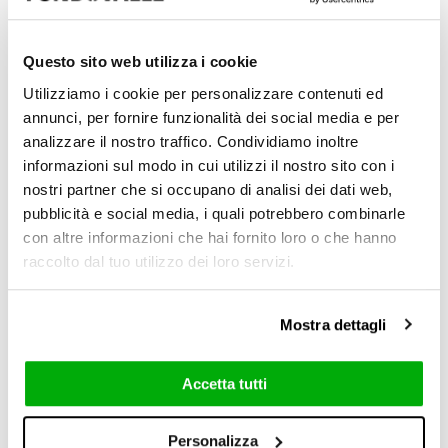
Questo sito web utilizza i cookie
Utilizziamo i cookie per personalizzare contenuti ed
annunci, per fornire funzionalità dei social media e per
analizzare il nostro traffico. Condividiamo inoltre
informazioni sul modo in cui utilizzi il nostro sito con i
Reflex
nostri partner che si occupano di analisi dei dati web,
6 mm / 0.24"
pubblicità e social media, i quali potrebbero combinarle
con altre informazioni che hai fornito loro o che hanno
raccolto dal tuo utilizzo dei loro servizi.
Mostra dettagli
6 mm / 0.24"
Accetta tutti
120x278 cm
60x120 cm
Personalizza