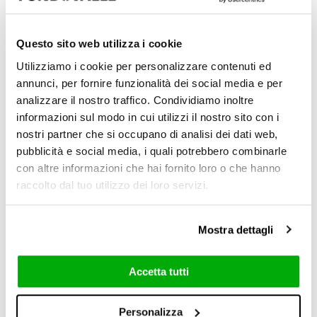
Questo sito web utilizza i cookie
Utilizziamo i cookie per personalizzare contenuti ed
annunci, per fornire funzionalità dei social media e per
analizzare il nostro traffico. Condividiamo inoltre
informazioni sul modo in cui utilizzi il nostro sito con i
Natural (NC)
nostri partner che si occupano di analisi dei dati web,
6 mm / 0.24"
pubblicità e social media, i quali potrebbero combinarle
con altre informazioni che hai fornito loro o che hanno
raccolto dal tuo utilizzo dei loro servizi.
Mostra dettagli
6 mm / 0.24"
6 mm / 0.24"
Accetta tutti
6 mm / 0.24"
120x278 cm
120x120 cm
Personalizza
60x120 cm
5x30 cm