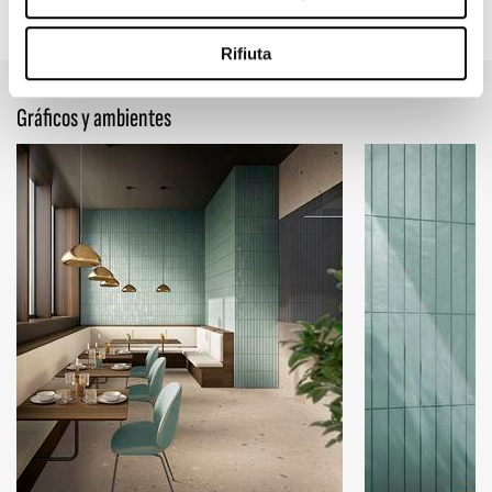
47.24" x 109.45"
47.24" x 47.24"
23.62" x 47.24"
1.97" x 11.81"
Rifiuta
Gráficos y ambientes