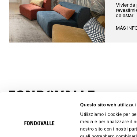
Vivienda 
revestimi
de estar
MÁS INF
Questo sito web utilizza i
Utilizziamo i cookie per pe
© 2026 Ceramica Fondovalle S.p.A. SB | Italcer Group
media e per analizzare il no
Società soggetta alla direzione e coordinamento di Italcer S.p.A.
P.iva 00183500362
nostro sito con i nostri par
quali potrebbero combinarle