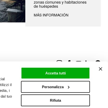
zonas comunes y habitaciones
de huéspedes
MÁS INFORMACIÓN
Accetta tutti
ial
lizzi il
Personalizza
edia, i
 dal tuo
Rifiuta
Área reservada
|
Boletín informativo