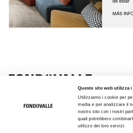
de estar
MÁS INF
Questo sito web utilizza i
Utilizziamo i cookie per pe
© 2026 Ceramica Fondovalle S.p.A. SB | Italcer Group
media e per analizzare il no
Società soggetta alla direzione e coordinamento di Italcer S.p.A.
P.iva 00183500362
nostro sito con i nostri par
quali potrebbero combinarle
utilizzo dei loro servizi.
Código ético
Política de privacidad
Privacid
TITLE NOT SET