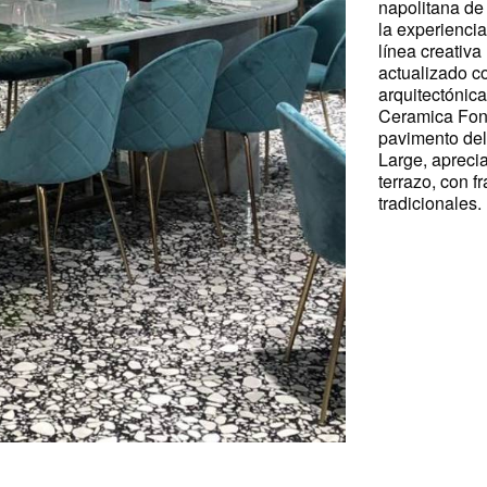
napolitana de
la experiencia
línea creativ
actualizado c
arquitectónica 
Ceramica Fondo
pavimento del 
Large, apreci
terrazo, con 
tradicionales.