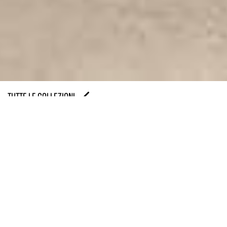
TUTTE LE COLLEZIONI
Colori, texture e venature ci riportano al paesaggio
italiano e ai colori caldi delle terre di Tivoli dove
natura e architettura classica si uniscono per
trasmettere sensazioni primordiali e un’estetica ricca
di storia. Royal Travertino è l’interpretazione
contemporanea di una pietra millenaria, visibile in
un gres porcellanato di ultima generazione, pensato
per rivestire architetture di straordinaria bellezza e di