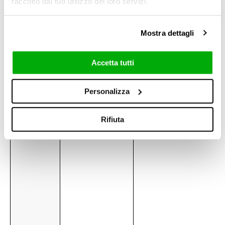
raccolto dal tuo utilizzo dei loro servizi.
Mostra dettagli
Accetta tutti
120x120 cm
60x120 cm
47.24" x 47.24"
23.62" x 47.24"
Cross
Cross
Personalizza
Grip Outdoor (R11)
8,5 mm / 0.33"
Rifiuta
2cm 2.OUT / 0.8''