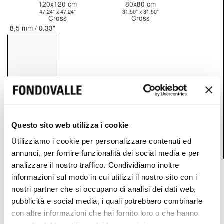
120x120 cm
80x80 cm
47.24" x 47.24"
31.50" x 31.50"
Cross
Cross
8,5 mm / 0.33"
Questo sito web utilizza i cookie
60x120 cm
Utilizziamo i cookie per personalizzare contenuti ed
23.62" x 47.24"
annunci, per fornire funzionalità dei social media e per
Cross
3D Texture Satin (NC)
analizzare il nostro traffico. Condividiamo inoltre
informazioni sul modo in cui utilizzi il nostro sito con i
6 mm / 0.24"
8,5 mm / 0.33"
8,5 mm / 0.33"
nostri partner che si occupano di analisi dei dati web,
pubblicità e social media, i quali potrebbero combinarle
con altre informazioni che hai fornito loro o che hanno