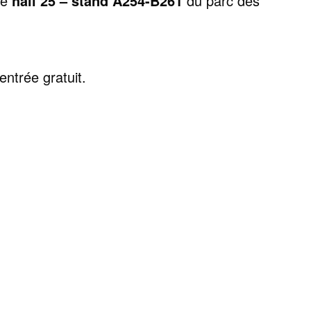
le
hall 25 – stand A254-B261
du parc des
entrée gratuit.