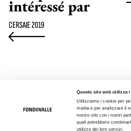
intéressé par
CERSAIE 2019
Questo sito web utilizza i
Utilizziamo i cookie per pe
media e per analizzare il no
© 2026 Ceramica Fondovalle S.p.A. SB | Italcer Group
Società soggetta alla direzione e coordinamento di Italcer S.p.A.
nostro sito con i nostri par
P.iva 00183500362
quali potrebbero combinarle
utilizzo dei loro servizi.