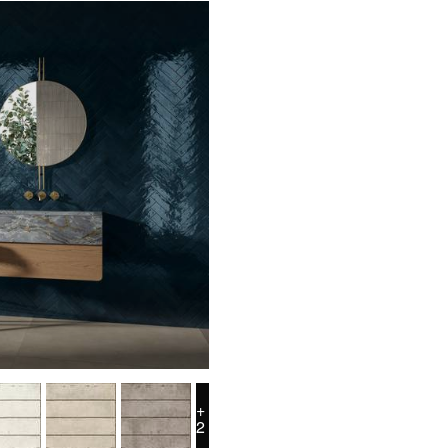
REFLEX
+
2