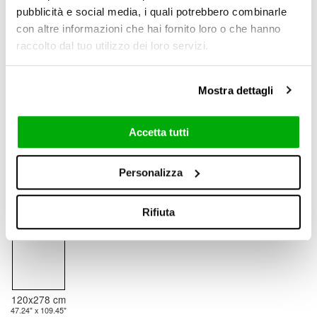
62.99" x 125.98"
47.24" x 109.45"
pubblicità e social media, i quali potrebbero combinarle
Matt (R10) / Lux
con altre informazioni che hai fornito loro o che hanno
6 mm / 0.24"
raccolto dal tuo utilizzo dei loro servizi.
Mostra dettagli
60x120 cm
23.62" x 47.24"
Natural (NC)
Accetta tutti
6 mm / 0.24"
Personalizza
Rifiuta
120x278 cm
47.24" x 109.45"