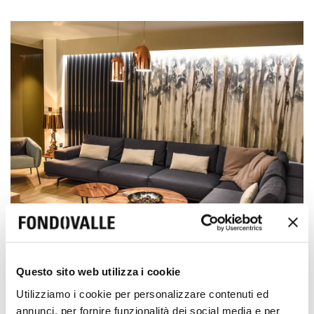
Questo sito web utilizza i cookie
Nombreuses sont les séries qui ont contribué à la
Utilizziamo i cookie per personalizzare contenuti ed
valorisation de l'appartement : Komi, dans sa déclinaison
annunci, per fornire funzionalità dei social media e per