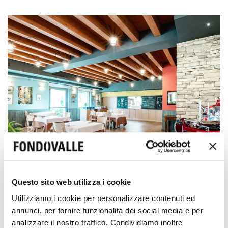
Questo sito web utilizza i cookie
Utilizziamo i cookie per personalizzare contenuti ed
annunci, per fornire funzionalità dei social media e per
Ces dalles offrent au restaurant Le Marzoline une
combinaison parfaite d
'esthétique et de fonctionnalité.
analizzare il nostro traffico. Condividiamo inoltre