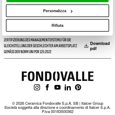
Personalizza
Download pdf
ETHIKKODEX
Rifiuta
Download pdf
ANTI-CORRUPTION POLICY
ZERTIFIZIERUNG DES MANAGEMENTSYSTEMS FÜR DIE
Download
GLEICHSTELLUNG DER GESCHLECHTER AM ARBEITSPLATZ
pdf
GEMÄSS DER NORM UNI PDR 125:2022
© 2026 Ceramica Fondovalle S.p.A. SB | Italcer Group
Società soggetta alla direzione e coordinamento di Italcer S.p.A.
P.iva 00183500362