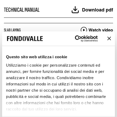
TECHNICAL MANUAL
Download pdf
Watch video
SLAB LAYING
Watch video
SLAB PROCESSING
Watch video
Questo sito web utilizza i cookie
HANDLING SLAB ON SITE
Utilizziamo i cookie per personalizzare contenuti ed
Watch video
CRATE HANDLING
annunci, per fornire funzionalità dei social media e per
analizzare il nostro traffico. Condividiamo inoltre
informazioni sul modo in cui utilizzi il nostro sito con i
Download pdf
CLEANING TIPS
nostri partner che si occupano di analisi dei dati web,
pubblicità e social media, i quali potrebbero combinarle
con altre informazioni che hai fornito loro o che hanno
raccolto dal tuo utilizzo dei loro servizi.