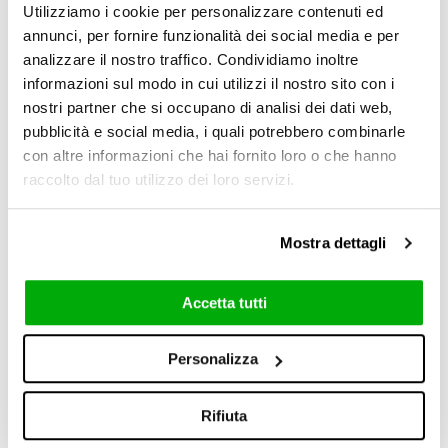
wurden in neuen farben eingeführt, die von
Utilizziamo i cookie per personalizzare contenuti ed
marmor und edelsteinen inspiriert sind. Die
annunci, per fornire funzionalità dei social media e per
neuen hellen farbtöne meteor und thassos der
analizzare il nostro traffico. Condividiamo inoltre
informazioni sul modo in cui utilizzi il nostro sito con i
technologie crystal
ergänzen die palette
nostri partner che si occupano di analisi dei dati web,
infinito 2.0 Zusammen mit statuarietto und
pubblicità e social media, i quali potrebbero combinarle
black pearl. Neuigkeiten liegen auch für die
con altre informazioni che hai fornito loro o che hanno
serie stone lab
in der luft, die negresco,
raccolto dal tuo utilizzo dei loro servizi.
colorado und nero zimbabwe hinzugefügt hat,
die inspiriert von natursteinen durch den
erffekt 3d texture noch realistischer
Mostra dettagli
werden. Die kontinuierliche innovation von
ceramica fondovalle in forschung und
Accetta tutti
entwicklung hat außergewöhnliche erfolge
erzielt, die dazu geführt haben, dass das
Personalizza
unternehmen auf der messe tecna 2024 den
sonderpreis der tecnawards für das
Rifiuta
produkt mytop stone lab nero zimbabwe 3d