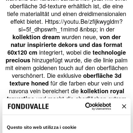
oberfläche 3d-texture erhältlich ist, die eine
tiefe materialität und einen dreidimensionalen
effekt bietet. Https://youtu.Be/zfijkwygldm?
si=5f_dhpswrh_1mimd &nbsp; in der
kollektion dream
wurden neue,
von der
natur inspirierte dekors und das format
60x120 cm
integriert, wobei die
technologie
precious
hinzugefügt wurde, die die linie palm
mit einem goldenen touch auf den oberflächen
verschönert. Die exklusive
oberfläche 3d
texture honed
für die farben ebur vein und
navona vein bereichert die
kollektion royal
travertino
und macht die oberflächen extrem
dreidimensional und taktil weich. Die
großen
platten der serie mytop
, die sich ideal für
küchenarbeitsplatten, badezimmer und
Questo sito web utilizza i cookie
maßgefertigte einrichtungselemente eignen,