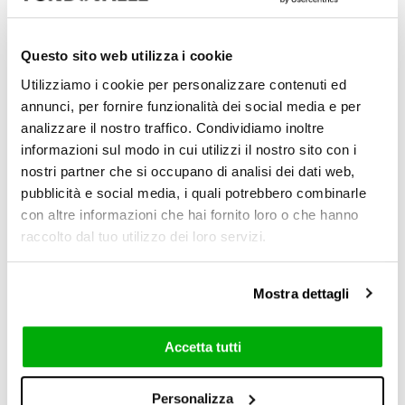
Questo sito web utilizza i cookie
Utilizziamo i cookie per personalizzare contenuti ed
annunci, per fornire funzionalità dei social media e per
analizzare il nostro traffico. Condividiamo inoltre
informazioni sul modo in cui utilizzi il nostro sito con i
Natural
nostri partner che si occupano di analisi dei dati web,
pubblicità e social media, i quali potrebbero combinarle
6 mm / 0.24"
con altre informazioni che hai fornito loro o che hanno
raccolto dal tuo utilizzo dei loro servizi.
Mostra dettagli
Accetta tutti
60x120 cm
Personalizza