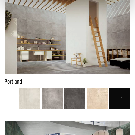
Portland
+
1