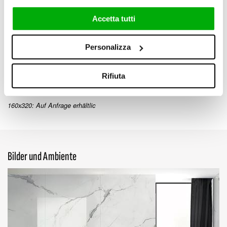
62.99" x 125.98"
47.24" x 109.45"
Matt (R10) / Lux
Accetta tutti
6 mm / 0.24"
Personalizza
Rifiuta
60x120 cm
23.62" x 47.24"
160x320: Auf Anfrage erhältlic
Bilder und Ambiente