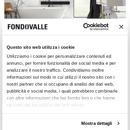
Questo sito web utilizza i cookie
Honed / Polished
Utilizziamo i cookie per personalizzare contenuti ed
6 mm / 0.24"
annunci, per fornire funzionalità dei social media e per
6 mm / 0.24"
analizzare il nostro traffico. Condividiamo inoltre
informazioni sul modo in cui utilizzi il nostro sito con i
nostri partner che si occupano di analisi dei dati web,
pubblicità e social media, i quali potrebbero combinarle
con altre informazioni che hai fornito loro o che hanno
raccolto dal tuo utilizzo dei loro servizi.
Mostra dettagli
160x320 cm
120x278 cm