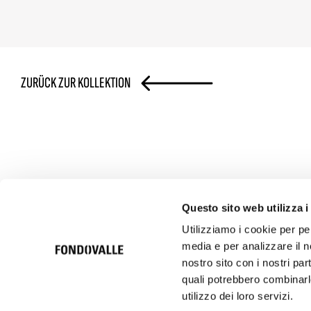
ZURÜCK ZUR KOLLEKTION
Questo sito web utilizza i
Utilizziamo i cookie per pe
media e per analizzare il no
© 2026 Ceramica Fondovalle S.p.A. SB | Italcer Group
Società soggetta alla direzione e coordinamento di Italcer S.p.A.
nostro sito con i nostri par
P.iva 00183500362
quali potrebbero combinarle
utilizzo dei loro servizi.