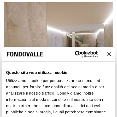
Questo sito web utilizza i cookie
Utilizziamo i cookie per personalizzare contenuti ed
annunci, per fornire funzionalità dei social media e per
analizzare il nostro traffico. Condividiamo inoltre
informazioni sul modo in cui utilizzi il nostro sito con i
Die Böden, Wände, Treppen und sogar die Türen des
nostri partner che si occupano di analisi dei dati web,
Gebäudes wurden ästhetisch und architektonisch zu
pubblicità e social media, i quali potrebbero combinarle
diesem Produkt abgestimmt. Tatsächlich ist die Beton-