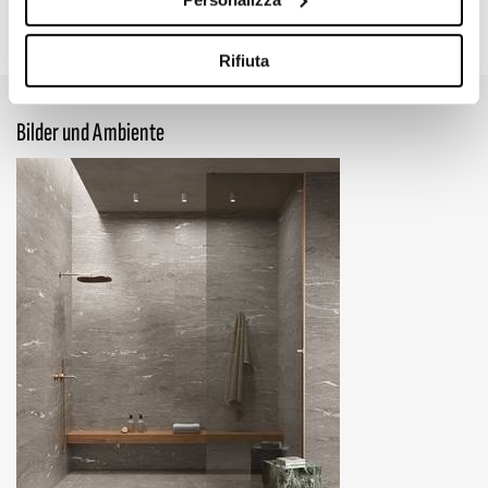
47.24" x 109.45"
23.62" x 47.24"
Vein
Vein
Rifiuta
Bilder und Ambiente