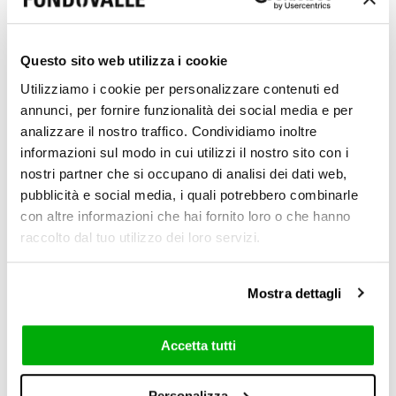
Questo sito web utilizza i cookie
Utilizziamo i cookie per personalizzare contenuti ed
annunci, per fornire funzionalità dei social media e per
analizzare il nostro traffico. Condividiamo inoltre
informazioni sul modo in cui utilizzi il nostro sito con i
3D Texture Real Matt (R10)
nostri partner che si occupano di analisi dei dati web,
6 mm / 0.24"
pubblicità e social media, i quali potrebbero combinarle
con altre informazioni che hai fornito loro o che hanno
raccolto dal tuo utilizzo dei loro servizi.
8,5 mm / 0.33"
Mostra dettagli
Accetta tutti
120x278 cm
60x120 cm
Personalizza