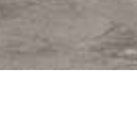
ZURÜCK ZU DEN KOLLEKTIONEN
Die Natur der italienischen Alpenlandschaft diente
den Entwicklern und Designern von Fondovalle als
Inspiration bei der Gestaltung von atemberaubend
schönen, naturnahen Steinoptiken in mannigfaltigen
Texturen und dezenten Farbstellungen, die von