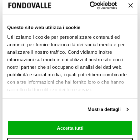
Questo sito web utilizza i cookie
Utilizziamo i cookie per personalizzare contenuti ed
annunci, per fornire funzionalità dei social media e per
analizzare il nostro traffico. Condividiamo inoltre
3D Texture Real Matt (R10)
informazioni sul modo in cui utilizzi il nostro sito con i
6 mm / 0.24"
nostri partner che si occupano di analisi dei dati web,
pubblicità e social media, i quali potrebbero combinarle
con altre informazioni che hai fornito loro o che hanno
raccolto dal tuo utilizzo dei loro servizi.
8,5 mm / 0.33"
Mostra dettagli
Accetta tutti
120x278 cm
60x120 cm