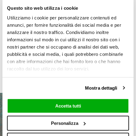
company’s new proposals for design and
Questo sito web utilizza i cookie
construction, materials which offer a vast
Utilizziamo i cookie per personalizzare contenuti ed
range of interior design applications.
annunci, per fornire funzionalità dei social media e per
A mix of inspirations, styles and technologies
analizzare il nostro traffico. Condividiamo inoltre
come together in materials of unequalled visual
informazioni sul modo in cui utilizzi il nostro sito con i
appeal: these are just part of the spectacle
nostri partner che si occupano di analisi dei dati web,
pubblicità e social media, i quali potrebbero combinarle
Ceramica Fondovalle will be offering its visitors
con altre informazioni che hai fornito loro o che hanno
at Coverings 2022!
raccolto dal tuo utilizzo dei loro servizi.
Gallery
Mostra dettagli
Accetta tutti
Personalizza