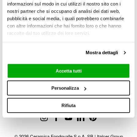
informazioni sul modo in cui utilizzi il nostro sito con i
nostri partner che si occupano di analisi dei dati web,
I authorise the processing of my personal data for newsletter
pubblicità e social media, i quali potrebbero combinarle
subscription as indicated at point b) of the information available
here
. I
am over 16 years of age. *
con altre informazioni che hai fornito loro o che hanno
raccolto dal tuo utilizzo dei loro servizi.
Yes
No
Mostra dettagli
Accetta tutti
Send
Personalizza
Rifiuta
© 2026 Ceramica Fondovalle S.p.A. SB | Italcer Group