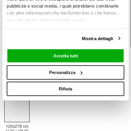
47.24" x 109.45"
47.24" x 47.24"
31.50" x 31.50"
pubblicità e social media, i quali potrebbero combinarle
8,5 mm / 0.33"
con altre informazioni che hai fornito loro o che hanno
raccolto dal tuo utilizzo dei loro servizi.
Mostra dettagli
60x120 cm
23.62" x 47.24"
3D Texture Real Matt (R10)
Accetta tutti
6 mm / 0.24"
Personalizza
Rifiuta
120x278 cm
47.24" x 109.45"