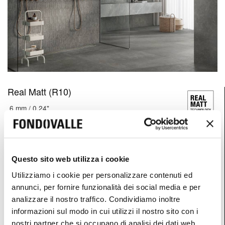
Real Matt (R10)
6 mm / 0.24"
Questo sito web utilizza i cookie
6 mm / 0.24"
Utilizziamo i cookie per personalizzare contenuti ed
8,5 mm / 0.33"
annunci, per fornire funzionalità dei social media e per
analizzare il nostro traffico. Condividiamo inoltre
informazioni sul modo in cui utilizzi il nostro sito con i
120x278 cm
120x120 cm
80x80 cm
nostri partner che si occupano di analisi dei dati web,