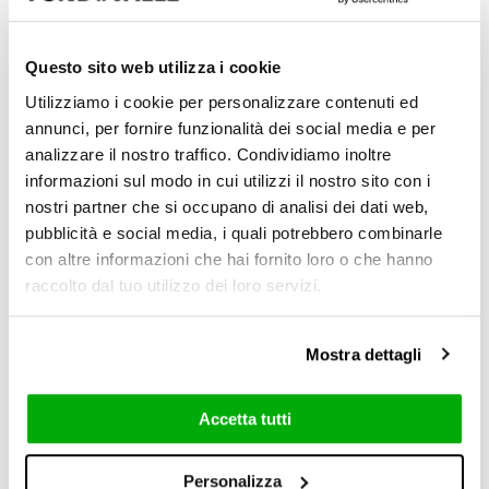
Questo sito web utilizza i cookie
Utilizziamo i cookie per personalizzare contenuti ed
annunci, per fornire funzionalità dei social media e per
analizzare il nostro traffico. Condividiamo inoltre
informazioni sul modo in cui utilizzi il nostro sito con i
Natural
nostri partner che si occupano di analisi dei dati web,
pubblicità e social media, i quali potrebbero combinarle
6 mm / 0.24"
con altre informazioni che hai fornito loro o che hanno
raccolto dal tuo utilizzo dei loro servizi.
Mostra dettagli
Accetta tutti
60x120 cm
Personalizza