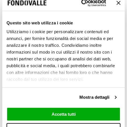
Questo sito web utilizza i cookie
Utilizziamo i cookie per personalizzare contenuti ed
annunci, per fornire funzionalità dei social media e per
analizzare il nostro traffico. Condividiamo inoltre
Natural (R10)
informazioni sul modo in cui utilizzi il nostro sito con i
nostri partner che si occupano di analisi dei dati web,
6 mm / 0.24"
pubblicità e social media, i quali potrebbero combinarle
con altre informazioni che hai fornito loro o che hanno
raccolto dal tuo utilizzo dei loro servizi.
6 mm / 0.24"
8,5 mm / 0.33"
Mostra dettagli
Accetta tutti
120x278 cm
120x120 cm
60x120 cm