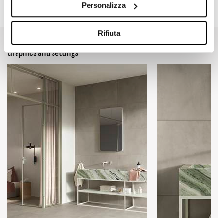
47.24" x 109.45"
47.24" x 47.24"
23.62" x 47.24"
Personalizza
Rifiuta
Graphics and settings