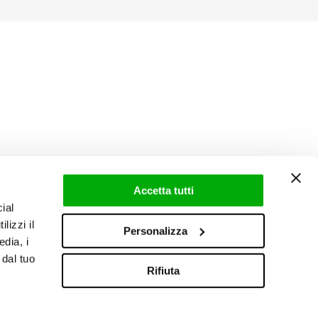
Accetta tutti
ial
lizzi il
Personalizza
edia, i
 dal tuo
Rifiuta
Reserved Area
|
Newsletter