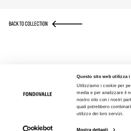
BACK TO COLLECTION
Questo sito web utilizza i
Utilizziamo i cookie per pe
media e per analizzare il no
© 2026 Ceramica Fondovalle S.p.A. SB | Italcer Group
Società soggetta alla direzione e coordinamento di Italcer S.p.A.
nostro sito con i nostri par
P.iva 00183500362
quali potrebbero combinarle
utilizzo dei loro servizi.
Code of Ethics
Privacy Policy
Privacy Suppl
TITLE NOT SET
Mostra dettagli