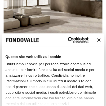
Real Matt (R10)
6 mm / 0.24"
Questo sito web utilizza i cookie
Utilizziamo i cookie per personalizzare contenuti ed
annunci, per fornire funzionalità dei social media e per
analizzare il nostro traffico. Condividiamo inoltre
8,5 mm / 0.33"
informazioni sul modo in cui utilizzi il nostro sito con i
nostri partner che si occupano di analisi dei dati web,
pubblicità e social media, i quali potrebbero combinarle
con altre informazioni che hai fornito loro o che hanno
raccolto dal tuo utilizzo dei loro servizi.
120x278 cm
60x120 cm