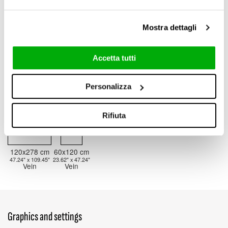
47.24" x 109.45"
23.62" x 47.24"
Vein
Vein
3D Texture Honed
Mostra dettagli
6 mm / 0.24"
Accetta tutti
Personalizza
6 mm / 0.24"
Rifiuta
120x278 cm
60x120 cm
47.24" x 109.45"
23.62" x 47.24"
Vein
Vein
Graphics and settings